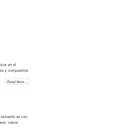
rzos en el
icos y compuestos
Read More ...
 extraerlo es con
neos, vasos