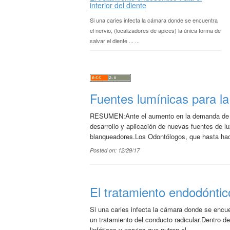
interior del diente
Si una caries infecta la cámara donde se encuentra
el nervio, (localizadores de apices) la única forma de
salvar el diente ... ...
Fuentes lumínicas para la
RESUMEN:Ante el aumento en la demanda de Odo
desarrollo y aplicación de nuevas fuentes de l
blanqueadores.Los Odontólogos, que hasta hac
Posted on: 12/29/17
El tratamiento endodóntico 
Si una caries infecta la cámara donde se encuen
un tratamiento del conducto radicular.Dentro d
linfáticos y nervios que nutren al ...