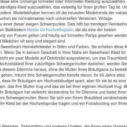
lässe eine Unmenge formeller oder informeller Kleidung auszuwählen, 
ändiges Kleid auszuwählen, das vielseitig für Ihren großen Tag ist. U
ür andere. Modeliebhaber kennen oft die neuesten Modetrends der meist
hen sie normalerweise nach universellen Versionen. Vintage-
u einer dieser ewigen Schwerpunkte. Dies hilft bei trendigen Heimkehrs
on Ballkleidern
kleider für hochzeitsgäste
, die als eine der besten
ung von Frauen gelten und häufig auf formellen Partys gesehen werde
d Mädchen oft sexy und elegant sind.
Sweetheart-Heimkehrkleider in Stilen und Farben. Sie erhalten diese K
n. Wenn Sie in keinem Geschäft in Ihrer Nähe ein Sweetheart-Kleid für
icht ein paar Modelle auf Didobridal ausprobieren, um das Traumkleid
ochzeitskleid Ihrer zukünftigen Schwiegermutter dastehen, werden Sie
 diesem Dilemma heraus, ohne die Mutter Ihres Bräutigams zu beleid
geben, träumt Ihre Schwiegermutter bereits davon, ihr 60 Jahre altes
 dass Ihr Bräutigam am Hochzeitsbudget spart, aber für sie ist es ein
gen, das ihre Mutter trug und das sie bei ihrer eigenen Hochzeit trug. A
Ihr Bräutigam hat vielleicht Verständnis für Ihr Dilemma und bietet Ihne
Ihre Schwiegermutter. Bevor Sie sich von Ihrem Brautkleid verabschied
e ihr Kleid bei der Hochzeitsprobe tragen und ein Fotoshooting von Ihne
n Websites, Zeitschriften und anderen Quellen, die Ihnen einen Vorge