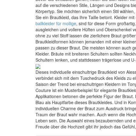
auf die verschiedenen Stile, Längen und Designs bie
Körpertyp. Sie möchten sicherlich einen Stil wählen,
Sie ein Brautkleid, das Ihre Taille betont. Kleider m
ballkleider für mollige
, sind für diese Form großartig.
ausgleichen und vollere Hüften und Oberschenkel v
ohne zu viel Stoff lassen die zierlichere Braut größe
Brautkleidformen können jemanden mit einer kleinere
passen zu dieser Braut. Die meisten können auch g
Kleider. Bräute mit breiteren Schultern sollten Neck
Schultern lenken, und stattdessen trägerlose und U
Dieses individuelle einschultrige Brautkleid von Ale
verbindet sich mit dem Tuschedruck des Kleids zu e
Saison der Trend bei einschultrigen Kleidern im Ton
Couture ist ein Musterbeispiel für elegante Brautkl
Applikationen betonen die perfekte Figur der Braut
Blau als Hauptfarbe dieses Brautkleides. Und in Kom
individuellen Charme der Braut zum Ausdruck bringen
Traum der Braut wahr machen. Auch wenn die Hochzei
Leben sein. Die Auswahl eines bezaubernden und ele
Freude über die Hochzeit gibt ihr jedoch das Gefühl, 