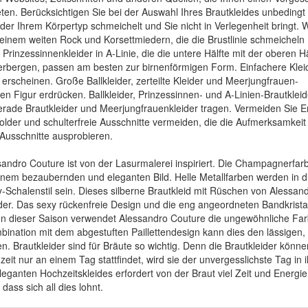
ten. Berücksichtigen Sie bei der Auswahl Ihres Brautkleides unbedingt
 der Ihrem Körpertyp schmeichelt und Sie nicht in Verlegenheit bringt.
it einem weiten Rock und Korsettmiedern, die die Brustlinie schmeicheln
 Prinzessinnenkleider in A-Linie, die die untere Hälfte mit der oberen Hä
erbergen, passen am besten zur birnenförmigen Form. Einfachere Klei
r erscheinen. Große Ballkleider, zerteilte Kleider und Meerjungfrauen-
n Figur erdrücken. Ballkleider, Prinzessinnen- und A-Linien-Brautkleid
erade Brautkleider und Meerjungfrauenkleider tragen. Vermeiden Sie E
holder und schulterfreie Ausschnitte vermeiden, die die Aufmerksamkeit 
-Ausschnitte ausprobieren.
ssandro Couture ist von der Lasurmalerei inspiriert. Die Champagnerfar
inem bezaubernden und eleganten Bild. Helle Metallfarben werden in d
y-Schalenstil sein. Dieses silberne Brautkleid mit Rüschen von Alessan
eider. Das sexy rückenfreie Design und die eng angeordneten Bandkristal
. In dieser Saison verwendet Alessandro Couture die ungewöhnliche Fa
bination mit dem abgestuften Paillettendesign kann dies den lässigen,
. Brautkleider sind für Bräute so wichtig. Denn die Brautkleider könn
t nur an einem Tag stattfindet, wird sie der unvergesslichste Tag in 
ganten Hochzeitskleides erfordert von der Braut viel Zeit und Energie
dass sich all dies lohnt.