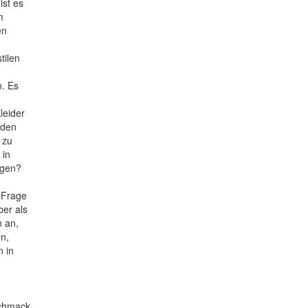
ist es
m
en
tilen
n. Es
leider
 den
 zu
 in
igen?
e Frage
ber als
n an,
en,
n in
schmack