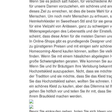
Wenn Sie es jedoch satt haben, für verschiedene An
für unsere Damen vorzuziehen, ein schönes und anst
dieses Ziel zu erreichen, ist dies die beste Wahl f
Menschen. Um noch mehr Menschen zu erfreuen, suc
Heimkehrkleider im Sweetheart-Stil sind für sie gena
für eine Vielzahl von Anlässen, ganz zu schweigen v
Widerspiegelungen des Lebensstils und der Einstell
scheint, dass diese Arten für die meisten Damen un
In Online-Shops gibt es grundlegende Designer und 
zu günstigeren Preisen und mit einigen sehr schöne
Homecoming-Abend kaufen können, sollten Sie vielle
finden. Wenn Sie mit einem hässlichen abgelegten H
große Schwierigkeiten geraten. Wie kommen Sie aus
Wenn Sie und Ihr Bräutigam Ihre Verlobung bekannt 
Hochzeitskleid auszupacken. Nicht, dass sie möchte,
der Tradition und sie möchte, dass Sie das Kleid tra
Sie das Hochzeitskleid sahen, wollten Sie schreien. 
ein schönes Kleid zu kaufen, aber das Dilemma ist 
gehen Sie höflich vor und teilen Sie ihr mit, dass Si
ihrem Brautkleid machen werden.
Bevor Sie einkaufen gehen, holen Sie sich Ideen vo