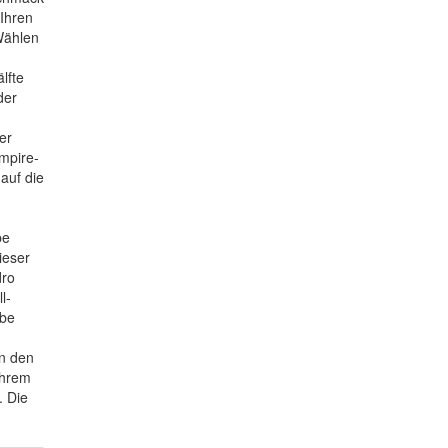
 Ihren
 Wählen
lfte
der
er
mpire-
auf die
be
ieser
dro
l-
rbe
en den
ihrem
. Die