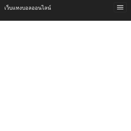
เว็บแทงบอลออนไลน์
Toggl
navig