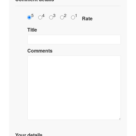
5
4
3
2
1
Rate
Title
Comments
Your details