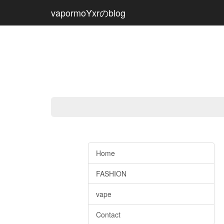
vapormoYxrのblog
Home
FASHION
vape
Contact