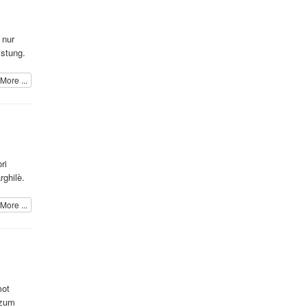
 nur
istung.
More ...
ri
rghilè.
More ...
mot
 zum