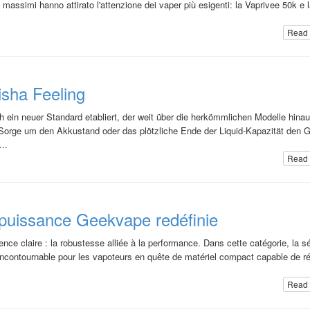
assimi hanno attirato l'attenzione dei vaper più esigenti: la Vaprivee 50k e 
Read 
sha Feeling
 ein neuer Standard etabliert, der weit über die herkömmlichen Modelle hina
 Sorge um den Akkustand oder das plötzliche Ende der Liquid-Kapazität den 
..
Read 
 puissance Geekvape redéfinie
ce claire : la robustesse alliée à la performance. Dans cette catégorie, la sé
ontournable pour les vapoteurs en quête de matériel compact capable de ré
Read 