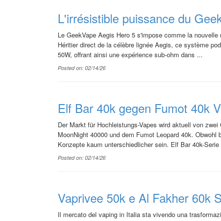
L'irrésistible puissance du Ge
Le GeekVape Aegis Hero 5 s'impose comme la nouvelle réf
Héritier direct de la célèbre lignée Aegis, ce système p
50W, offrant ainsi une expérience sub-ohm dans ...
Posted on: 02/14/26
Elf Bar 40k gegen Fumot 40k V
Der Markt für Hochleistungs-Vapes wird aktuell von zwei
MoonNight 40000 und dem Fumot Leopard 40k. Obwohl be
Konzepte kaum unterschiedlicher sein. Elf Bar 40k-Serie a
Posted on: 02/14/26
Vaprivee 50k e Al Fakher 60k Sf
Il mercato del vaping in Italia sta vivendo una trasformaz