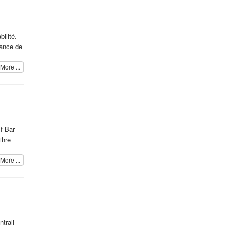
ilité.
sance de
More ...
f Bar
ihre
More ...
trali