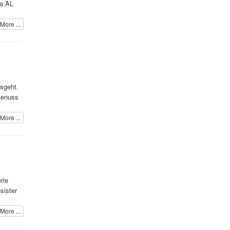
la AL
More ...
usgeht.
Genuss
More ...
rie
sister
More ...