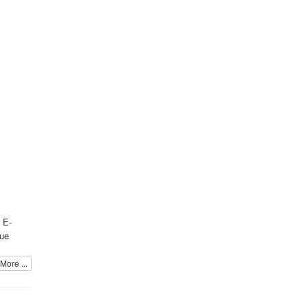
 E-
due
More ...