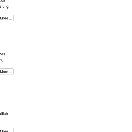
eit,
slung
More ...
ches
n,
More ...
tlich
More ...