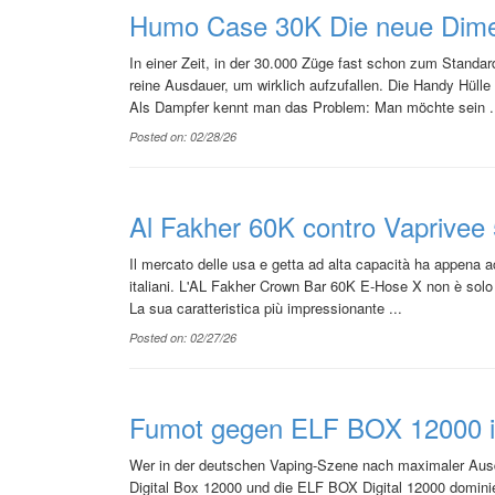
Humo Case 30K Die neue Dimen
In einer Zeit, in der 30.000 Züge fast schon zum Standa
reine Ausdauer, um wirklich aufzufallen. Die Handy Hüll
Als Dampfer kennt man das Problem: Man möchte sein .
Posted on: 02/28/26
Al Fakher 60K contro Vaprivee
Il mercato delle usa e getta ad alta capacità ha appena a
italiani. L'AL Fakher Crown Bar 60K E-Hose X non è solo 
La sua caratteristica più impressionante ...
Posted on: 02/27/26
Fumot gegen ELF BOX 12000 i
Wer in der deutschen Vaping-Szene nach maximaler Ausd
Digital Box 12000 und die ELF BOX Digital 12000 domini