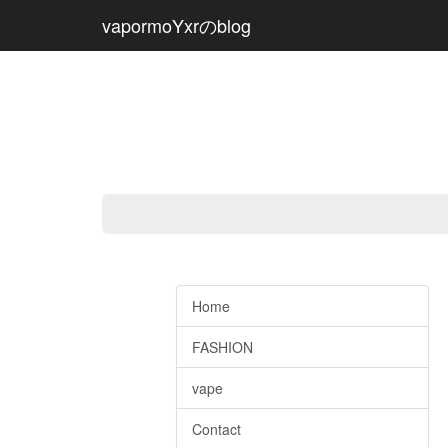
vapormoYxrのblog
Home
FASHION
vape
Contact