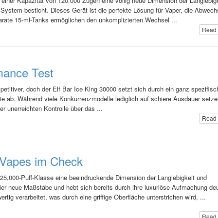
 einer Kapazität von 120.000 Zügen eine völlig neue Dimension der Langlebigk
-System besticht. Dieses Gerät ist die perfekte Lösung für Vaper, die Abwech
arate 15-ml-Tanks ermöglichen den unkomplizierten Wechsel ...
Read 
mance Test
titiver, doch der Elf Bar Ice King 30000 setzt sich durch ein ganz spezifis
te ab. Während viele Konkurrenzmodelle lediglich auf schiere Ausdauer setze
er unerreichten Kontrolle über das ...
Read 
s Vapes im Check
n 25,000-Puff-Klasse eine beeindruckende Dimension der Langlebigkeit und
ier neue Maßstäbe und hebt sich bereits durch ihre luxuriöse Aufmachung deu
g verarbeitet, was durch eine griffige Oberfläche unterstrichen wird, ...
Read 