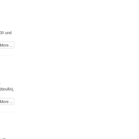
00 und
More ...
n
000mAh),
More ...