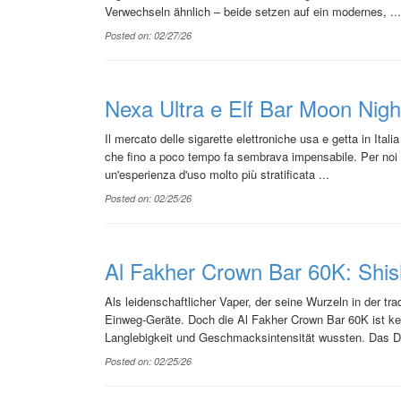
Verwechseln ähnlich – beide setzen auf ein modernes, ...
Posted on: 02/27/26
Nexa Ultra e Elf Bar Moon Nigh
Il mercato delle sigarette elettroniche usa e getta in Itali
che fino a poco tempo fa sembrava impensabile. Per noi v
un'esperienza d'uso molto più stratificata ...
Posted on: 02/25/26
Al Fakher Crown Bar 60K: Shi
Als leidenschaftlicher Vaper, der seine Wurzeln in der tr
Einweg-Geräte. Doch die Al Fakher Crown Bar 60K ist kei
Langlebigkeit und Geschmacksintensität wussten. Das Des
Posted on: 02/25/26