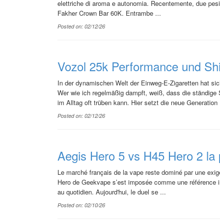
elettriche di aroma e autonomia. Recentemente, due pesi m
Fakher Crown Bar 60K. Entrambe ...
Posted on: 02/12/26
Vozol 25k Performance und Shi
In der dynamischen Welt der Einweg-E-Zigaretten hat sich
Wer wie ich regelmäßig dampft, weiß, dass die ständige
im Alltag oft trüben kann. Hier setzt die neue Generation .
Posted on: 02/12/26
Aegis Hero 5 vs H45 Hero 2 la
Le marché français de la vape reste dominé par une exigen
Hero de Geekvape s’est imposée comme une référence inc
au quotidien. Aujourd'hui, le duel se ...
Posted on: 02/10/26