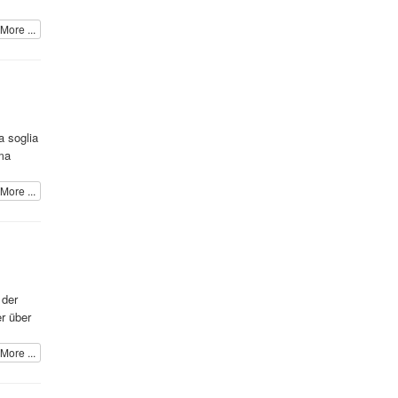
More ...
a soglia
 ma
More ...
 der
r über
More ...