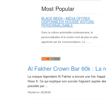
Most Popular
BLACK WEEK一MÉGA OFFRES
DISPONIBLES! HOUSSE VOITURE
PERSONNALISABLE
Dans la culture automobile contemporaine, la
personnalisation et le confort sont de plus en plus
appréciés par les consommateurs. Le ... ...
Al Fakher Crown Bar 60k : La ré
La marque légendaire Al Fakher a encore une fois frappé 
Hose X. Ce qui explique son succès fulgurant auprès des
possible par ...
Posted on: 02/28/26