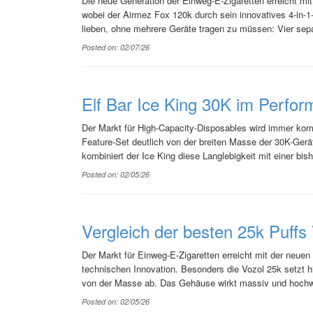
Die neue Generation der Einweg-E-Zigaretten erreicht mit
wobei der Airmez Fox 120k durch sein innovatives 4-in-1
lieben, ohne mehrere Geräte tragen zu müssen: Vier sep
Posted on: 02/07/26
Elf Bar Ice King 30K im Perfor
Der Markt für High-Capacity-Disposables wird immer kompe
Feature-Set deutlich von der breiten Masse der 30K-Gerä
kombiniert der Ice King diese Langlebigkeit mit einer bish
Posted on: 02/05/26
Vergleich der besten 25k Puff
Der Markt für Einweg-E-Zigaretten erreicht mit der neue
technischen Innovation. Besonders die Vozol 25k setzt h
von der Masse ab. Das Gehäuse wirkt massiv und hochwerti
Posted on: 02/05/26