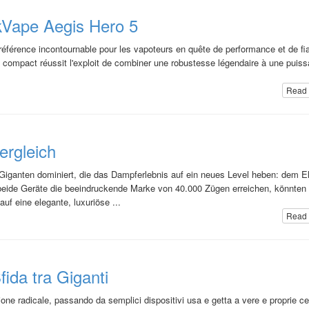
ekVape Aegis Hero 5
érence incontournable pour les vapoteurs en quête de performance et de fiab
od compact réussit l'exploit de combiner une robustesse légendaire à une puis
Read 
ergleich
 Giganten dominiert, die das Dampferlebnis auf ein neues Level heben: dem El
ide Geräte die beeindruckende Marke von 40.000 Zügen erreichen, könnten 
uf eine elegante, luxuriöse ...
Read 
ida tra Giganti
ione radicale, passando da semplici dispositivi usa e getta a vere e proprie cen