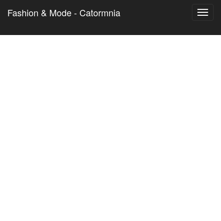
Fashion & Mode - Catormnia
Toggl
navig