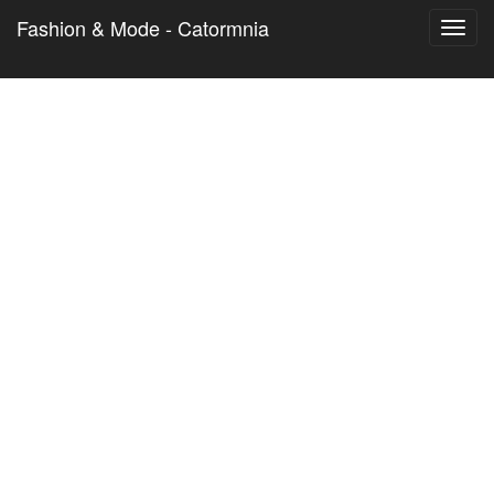
Fashion & Mode - Catormnia
Toggl
navig