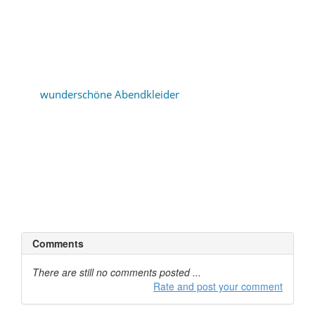
verschiedenen Ereignissen teilnehmen muss, die eine
bestimmte formale Kleidung erfordern. Dressing formal
ist sehr schwierig, wenn Sie auf der Suche nach etwas
Alter und Stil angemessen, aber Miley ist es gelungen,
mehrere Male überrascht ihre Fans
mit
wunderschöne Abendkleider
, die ihre Schönheit
erhöht und machte sie Blick atemberaubend. Als alle
erwachsen geworden, sieht Miley fabelhaft mit elegante
Kleider, die um ihre wunderschöne Figur gleiten. Sie
wurde gesehen, das Tragen einfacher, Vintage sowie
anspruchsvolle Kleider und sie sah genauso fabelhaft in
allen.
Comments
There are still no comments posted ...
Rate and post your comment