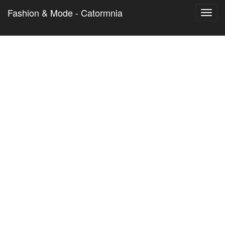
Fashion & Mode - Catormnia
Toggl
navig