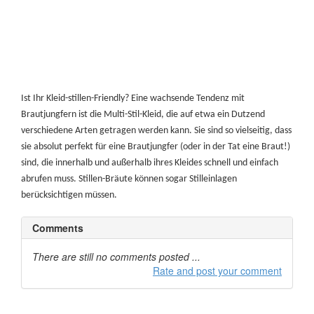
Haben Sie jemand zur hand — vielleicht einen Freund, der
ist nicht in die Braut, und hat daher keine wichtigen Aufgaben
durch den Tag — Ihr Kind aus dem Zimmer zu nehmen,
wenn er oder sie ein bisschen wählerisch bekommt.
Das Kleid
Ist Ihr Kleid-stillen-Friendly? Eine wachsende Tendenz mit
Brautjungfern ist die Multi-Stil-Kleid, die auf etwa ein Dutzend
verschiedene Arten getragen werden kann. Sie sind so vielseitig, dass
sie absolut perfekt für eine Brautjungfer (oder in der Tat eine Braut!)
sind, die innerhalb und außerhalb ihres Kleides schnell und einfach
abrufen muss. Stillen-Bräute können sogar Stilleinlagen
berücksichtigen müssen.
Comments
There are still no comments posted ...
Rate and post your comment