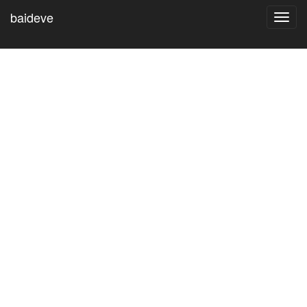
baideve
Toggl
navig