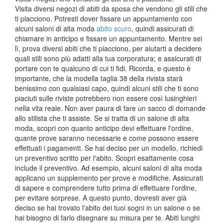
Visita diversi negozi di abiti da sposa che vendono gli stili che
ti piacciono. Potresti dover fissare un appuntamento con
alcuni saloni di alta moda
abito scuro
, quindi assicurati di
chiamare in anticipo e fissare un appuntamento. Mentre sei
lì, prova diversi abiti che ti piacciono, per aiutarti a decidere
quali stili sono più adatti alla tua corporatura; e assicurati di
portare con te qualcuno di cui ti fidi. Ricorda, e questo è
importante, che la modella taglia 38 della rivista starà
benissimo con qualsiasi capo, quindi alcuni stili che ti sono
piaciuti sulle riviste potrebbero non essere così lusinghieri
nella vita reale. Non aver paura di fare un sacco di domande
allo stilista che ti assiste. Se si tratta di un salone di alta
moda, scopri con quanto anticipo devi effettuare l'ordine,
quante prove saranno necessarie e come possono essere
effettuati i pagamenti. Se hai deciso per un modello, richiedi
un preventivo scritto per l'abito. Scopri esattamente cosa
include il preventivo. Ad esempio, alcuni saloni di alta moda
applicano un supplemento per prove e modifiche. Assicurati
di sapere e comprendere tutto prima di effettuare l'ordine,
per evitare sorprese. A questo punto, dovresti aver già
deciso se hai trovato l'abito dei tuoi sogni in un salone o se
hai bisogno di farlo disegnare su misura per te. Abiti lunghi