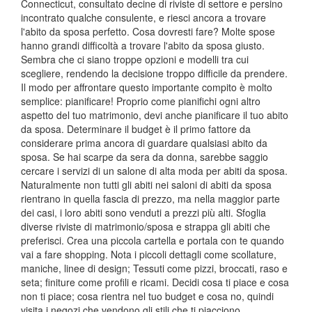
Connecticut, consultato decine di riviste di settore e persino
incontrato qualche consulente, e riesci ancora a trovare
l'abito da sposa perfetto. Cosa dovresti fare? Molte spose
hanno grandi difficoltà a trovare l'abito da sposa giusto.
Sembra che ci siano troppe opzioni e modelli tra cui
scegliere, rendendo la decisione troppo difficile da prendere.
Il modo per affrontare questo importante compito è molto
semplice: pianificare! Proprio come pianifichi ogni altro
aspetto del tuo matrimonio, devi anche pianificare il tuo abito
da sposa. Determinare il budget è il primo fattore da
considerare prima ancora di guardare qualsiasi abito da
sposa. Se hai scarpe da sera da donna, sarebbe saggio
cercare i servizi di un salone di alta moda per abiti da sposa.
Naturalmente non tutti gli abiti nei saloni di abiti da sposa
rientrano in quella fascia di prezzo, ma nella maggior parte
dei casi, i loro abiti sono venduti a prezzi più alti. Sfoglia
diverse riviste di matrimonio/sposa e strappa gli abiti che
preferisci. Crea una piccola cartella e portala con te quando
vai a fare shopping. Nota i piccoli dettagli come scollature,
maniche, linee di design; Tessuti come pizzi, broccati, raso e
seta; finiture come profili e ricami. Decidi cosa ti piace e cosa
non ti piace; cosa rientra nel tuo budget e cosa no, quindi
visita i negozi che vendono gli stili che ti piacciono.