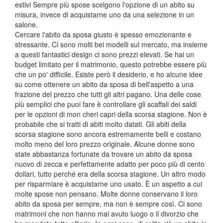
estivi Sempre più spose scelgono l'opzione di un abito su
misura, invece di acquistarne uno da una selezione in un
salone.
Cercare l'abito da sposa giusto è spesso emozionante e
stressante. Ci sono molti bei modelli sul mercato, ma insieme
a questi fantastici design ci sono prezzi elevati. Se hai un
budget limitato per il matrimonio, questo potrebbe essere più
che un po' difficile. Esiste però il desiderio, e ho alcune idee
su come ottenere un abito da sposa di bell'aspetto a una
frazione del prezzo che tutti gli altri pagano. Una delle cose
più semplici che puoi fare è controllare gli scaffali dei saldi
per le opzioni di mon cheri capri della scorsa stagione. Non è
probabile che si tratti di abiti molto datati. Gli abiti della
scorsa stagione sono ancora estremamente belli e costano
molto meno del loro prezzo originale. Alcune donne sono
state abbastanza fortunate da trovare un abito da sposa
nuovo di zecca e perfettamente adatto per poco più di cento
dollari, tutto perché era della scorsa stagione. Un altro modo
per risparmiare è acquistarne uno usato. È un aspetto a cui
molte spose non pensano. Molte donne conservano il loro
abito da sposa per sempre, ma non è sempre così. Ci sono
matrimoni che non hanno mai avuto luogo o il divorzio che