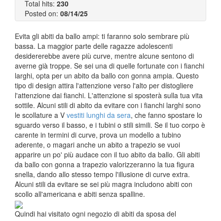
Total hits:
230
Posted on:
08/14/25
Evita gli abiti da ballo ampi: ti faranno solo sembrare più
bassa. La maggior parte delle ragazze adolescenti
desidererebbe avere più curve, mentre alcune sentono di
averne già troppe. Se sei una di quelle fortunate con i fianchi
larghi, opta per un abito da ballo con gonna ampia. Questo
tipo di design attira l'attenzione verso l'alto per distogliere
l'attenzione dai fianchi. L'attenzione si sposterà sulla tua vita
sottile. Alcuni stili di abito da evitare con i fianchi larghi sono
le scollature a V
vestiti lunghi da sera
, che fanno spostare lo
sguardo verso il basso, e i tubini o stili simili. Se il tuo corpo è
carente in termini di curve, prova un modello a tubino
aderente, o magari anche un abito a trapezio se vuoi
apparire un po' più audace con il tuo abito da ballo. Gli abiti
da ballo con gonna a trapezio valorizzeranno la tua figura
snella, dando allo stesso tempo l'illusione di curve extra.
Alcuni stili da evitare se sei più magra includono abiti con
scollo all'americana e abiti senza spalline.
Quindi hai visitato ogni negozio di abiti da sposa del