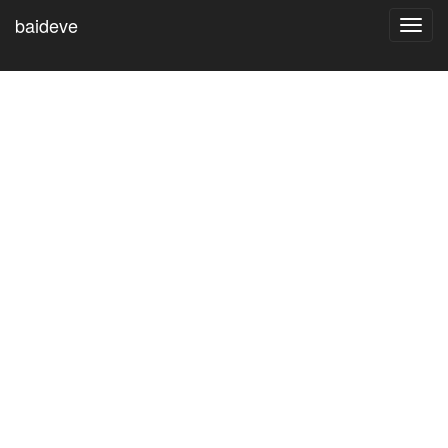
baideve
Toggl
navig