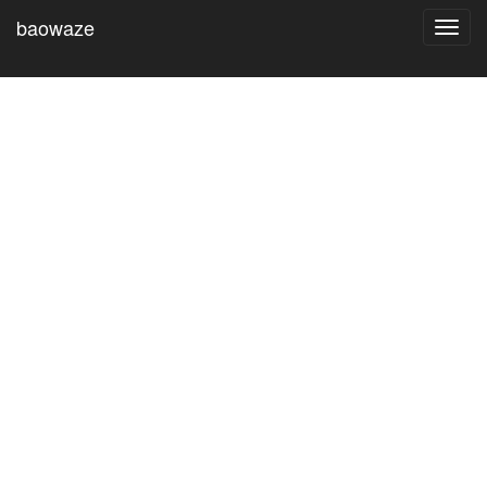
baowaze
Toggl
navig