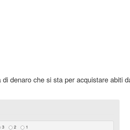
i denaro che si sta per acquistare abiti d
3
2
1