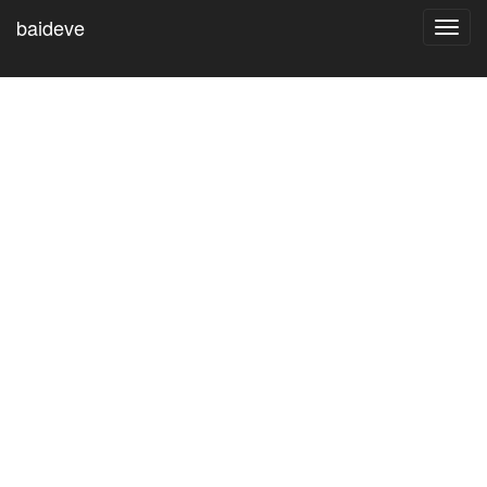
baideve
Toggl
navig