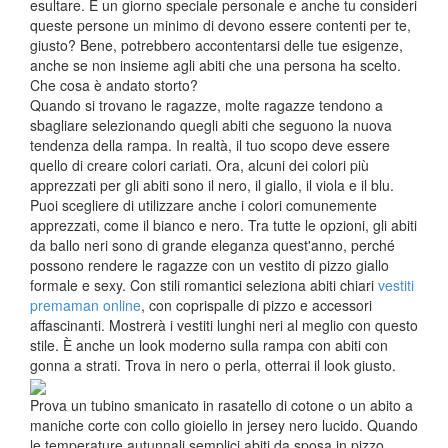
esultare. È un giorno speciale personale e anche tu consideri
queste persone un minimo di devono essere contenti per te,
giusto? Bene, potrebbero accontentarsi delle tue esigenze,
anche se non insieme agli abiti che una persona ha scelto.
Che cosa è andato storto?
Quando si trovano le ragazze, molte ragazze tendono a
sbagliare selezionando quegli abiti che seguono la nuova
tendenza della rampa. In realtà, il tuo scopo deve essere
quello di creare colori cariati. Ora, alcuni dei colori più
apprezzati per gli abiti sono il nero, il giallo, il viola e il blu.
Puoi scegliere di utilizzare anche i colori comunemente
apprezzati, come il bianco e nero. Tra tutte le opzioni, gli abiti
da ballo neri sono di grande eleganza quest'anno, perché
possono rendere le ragazze con un vestito di pizzo giallo
formale e sexy. Con stili romantici seleziona abiti chiari
vestiti
premaman online
, con coprispalle di pizzo e accessori
affascinanti. Mostrerà i vestiti lunghi neri al meglio con questo
stile. È anche un look moderno sulla rampa con abiti con
gonna a strati. Trova in nero o perla, otterrai il look giusto.
Prova un tubino smanicato in rasatello di cotone o un abito a
maniche corte con collo gioiello in jersey nero lucido. Quando
le temperature autunnali semplici abiti da sposa in pizzo