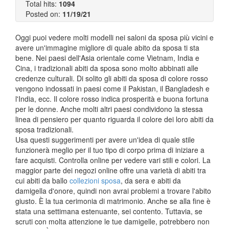
Total hits:
1094
Posted on:
11/19/21
Oggi puoi vedere molti modelli nei saloni da sposa più vicini e
avere un'immagine migliore di quale abito da sposa ti sta
bene. Nei paesi dell'Asia orientale come Vietnam, India e
Cina, i tradizionali abiti da sposa sono molto abbinati alle
credenze culturali. Di solito gli abiti da sposa di colore rosso
vengono indossati in paesi come il Pakistan, il Bangladesh e
l'India, ecc. Il colore rosso indica prosperità e buona fortuna
per le donne. Anche molti altri paesi condividono la stessa
linea di pensiero per quanto riguarda il colore dei loro abiti da
sposa tradizionali.
Usa questi suggerimenti per avere un'idea di quale stile
funzionerà meglio per il tuo tipo di corpo prima di iniziare a
fare acquisti. Controlla online per vedere vari stili e colori. La
maggior parte dei negozi online offre una varietà di abiti tra
cui abiti da ballo
collezioni sposa
, da sera e abiti da
damigella d'onore, quindi non avrai problemi a trovare l'abito
giusto. È la tua cerimonia di matrimonio. Anche se alla fine è
stata una settimana estenuante, sei contento. Tuttavia, se
scruti con molta attenzione le tue damigelle, potrebbero non