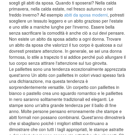
scegli gli abiti da sposa. Quando ti sposerai? Nella calda
primavera, nella calda estate, nel fresco autunno o nel
freddo inverno? Ad esempio
abiti da sposa moderni
, potresti
scegliere un tessuto leggero e un abito grazioso per l'estate
e uno stile a maniche lunghe per l'inverno. Essere bella
senza sacrificare la comodità è anche ciò a cui devi pensare.
Non esiste un abito da sposa adatto a ogni donna. Trovare
un abito da sposa che valorizzi il tuo corpo è qualcosa a cui
dovresti prestare attenzione. In generale, se sei una donna
formosa, lo stile a trapezio ti si addice perché può allungare il
tuo corpo senza attirare l'attenzione sul tuo girovita.
Le paillettes sono una tendenza eccezionalmente apprezzata
quest'anno Un abito con paillettes in colori vivaci spesso farà
una dichiarazione, ma questa tendenza è
sorprendentemente versatile. Un corpetto con paillettes in
bianco o pastello crea uno sguardo romantico e le paillettes
in nero saranno solitamente tradizionali ed eleganti. Le
stampe sono un'altra grande tendenza per il ballo di fine
anno. Molte persone pensano erroneamente che stampe e
abiti formali non possano combinarsi. Quest'anno dimostrerà
che si sbagliano poiché i migliori stilisti continuano a
dimostrare che con tutti i tagli appropriati, le stampe astratte