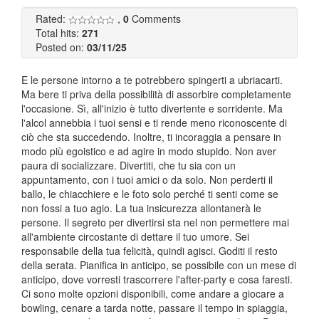
Rated:
,
0
Comments
Total hits:
271
Posted on:
03/11/25
E le persone intorno a te potrebbero spingerti a ubriacarti.
Ma bere ti priva della possibilità di assorbire completamente
l'occasione. Sì, all'inizio è tutto divertente e sorridente. Ma
l'alcol annebbia i tuoi sensi e ti rende meno riconoscente di
ciò che sta succedendo. Inoltre, ti incoraggia a pensare in
modo più egoistico e ad agire in modo stupido. Non aver
paura di socializzare. Divertiti, che tu sia con un
appuntamento, con i tuoi amici o da solo. Non perderti il
ballo, le chiacchiere e le foto solo perché ti senti come se
non fossi a tuo agio. La tua insicurezza allontanerà le
persone. Il segreto per divertirsi sta nel non permettere mai
all'ambiente circostante di dettare il tuo umore. Sei
responsabile della tua felicità, quindi agisci. Goditi il resto
della serata. Pianifica in anticipo, se possibile con un mese di
anticipo, dove vorresti trascorrere l'after-party e cosa faresti.
Ci sono molte opzioni disponibili, come andare a giocare a
bowling, cenare a tarda notte, passare il tempo in spiaggia,