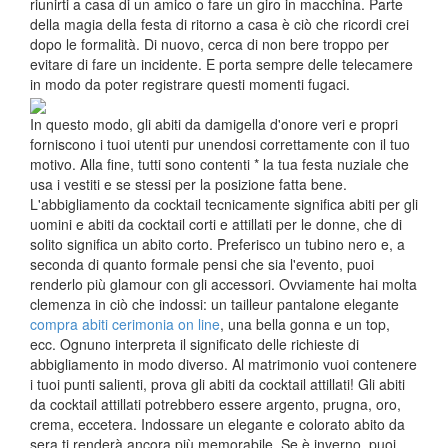
riunirti a casa di un amico o fare un giro in macchina. Parte
della magia della festa di ritorno a casa è ciò che ricordi crei
dopo le formalità. Di nuovo, cerca di non bere troppo per
evitare di fare un incidente. E porta sempre delle telecamere
in modo da poter registrare questi momenti fugaci.
In questo modo, gli abiti da damigella d'onore veri e propri
forniscono i tuoi utenti pur unendosi correttamente con il tuo
motivo. Alla fine, tutti sono contenti * la tua festa nuziale che
usa i vestiti e se stessi per la posizione fatta bene.
L'abbigliamento da cocktail tecnicamente significa abiti per gli
uomini e abiti da cocktail corti e attillati per le donne, che di
solito significa un abito corto. Preferisco un tubino nero e, a
seconda di quanto formale pensi che sia l'evento, puoi
renderlo più glamour con gli accessori. Ovviamente hai molta
clemenza in ciò che indossi: un tailleur pantalone elegante
compra abiti cerimonia on line
, una bella gonna e un top,
ecc. Ognuno interpreta il significato delle richieste di
abbigliamento in modo diverso. Al matrimonio vuoi contenere
i tuoi punti salienti, prova gli abiti da cocktail attillati! Gli abiti
da cocktail attillati potrebbero essere argento, prugna, oro,
crema, eccetera. Indossare un elegante e colorato abito da
sera ti renderà ancora più memorabile. Se è inverno, puoi