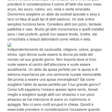
prendere in considerazione il colore di?abiti che sono rosso
scuro, blu scuro, rubino, oro, viola o verde smeraldo.
Dovremmo scegliere un abito da cocktail speciale e sexy e
farci un'idea di quali tipi di abiti esistono. Un look online
semplice funziona bene. Considera abiti con pizzo, fantasie,
paillettes e raso. Anche gli abiti monomanica e quelli metallici
sono i miei preferiti, quindi non essere timido. Inoltre, dai
un'occhiata a tessuti abbondanti come velluto e seta.
Indipendentemente da nazionalità, religione, colore, gruppo
etnico, ogni donna vuole essere la donna più bella del
mondo nel suo grande giorno. Non importa dove si trovi,
vuole essere al centro dell'attenzione e vuole essere
accattivante. Un abito da sposa perfetto per la sposa è di
estrema importanza per una cerimonia nuziale memorabile.
Sei pronta a essere una sposa meravigliosa? Sai come
scegliere l'abito da sposa perfetto per il tuo grande giorno?
Come tutti sappiamo l'oceano spesso ispira vento, faresti
meglio a scegliere quegli abiti con strascico o con poco
strascico se hai intenzione di avere un matrimonio in
spiaggia. Non ci sono molti scrupoli in chiesa. Quindi è
essenziale prendere in considerazione l'occasione quando