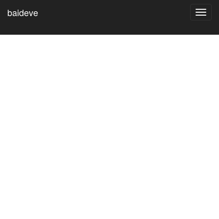
baideve
Toggl
navig