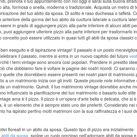
indi, prenota il tuo appuntamento con noi oggi e sarai sulla buona strad
 alta, formosa o snella, moderna o tradizionale. Acquista un metro di 
bbricazione del tuo abito da sposa. Di solito è raso duchessa o taffetà. 
 anteriore della gonna del tuo abito da cucitura laterale a cucitura later
ssere in grado di aggiungere pizzo alla parte inferiore di alcuni abiti pe
o, puoi aggiungere ulteriore pizzo alla parte inferiore per trasformarlo i
concetto può essere utilizzato in quasi tutti gli abiti da sposa classici 
 ben eseguito e di ispirazione vintage! Il passato è un posto meraviglio
i. Celebrare il passato, mentre si entra in un nuovo capitolo del futuro
vest
ché i temi vintage sono ancora così popolari. Prendere in prestito ide
 ciò che dobbiamo fare è voltare le pagine dei nostri ricordi. Ci saranno
 quelle che dovrebbero essere presenti nei nostri piani di matrimonio 
tto a un matrimonio inizia con gli inviti. Queste piccole note informative 
i da un matrimonio. Quindi, il tuo matrimonio vintage dovrebbe anche m
no influenzato la pianificazione del tuo matrimonio o basarlo sullo stile
age ama è il pizzo. Il pizzo è un'opera d'arte bella e delicata, che si è
avia, è un elemento che è sempre stato uno dei preferiti. Considerato nei 
o ha ispirato perfino molti matrimoni con la sua raffinatezza e i suoi de
ivi floreali in un abito da sposa. Questo tipo di pizzo era inizialmente
a
abiti da sposa
, svolge un ruolo prezioso nell'adornare abiti da sposa e