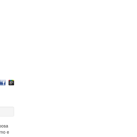
sposa
iamo e