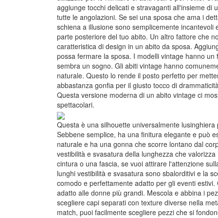
aggiunge tocchi delicati e stravaganti all'insieme d
tutte le angolazioni. Se sei una sposa che ama i dettag
schiena a illusione sono semplicemente incantevoli e n
parte posteriore del tuo abito. Un altro fattore che
caratteristica di design in un abito da sposa. Aggiun
possa fermare la sposa. I modelli vintage hanno un f
sembra un sogno. Gli abiti vintage hanno comunemente
naturale. Questo lo rende il posto perfetto per metter
abbastanza gonfia per il giusto tocco di drammaticità
Questa versione moderna di un abito vintage ci most
spettacolari.
Questa è una silhouette universalmente lusinghiera po
Sebbene semplice, ha una finitura elegante e può ess
naturale e ha una gonna che scorre lontano dal corpo
vestibilità e svasatura della lunghezza che valorizz
cintura o una fascia, se vuoi attirare l'attenzione sull
lunghi vestibilità e svasatura sono sbalorditivi e la s
comodo e perfettamente adatto per gli eventi estivi. C
adatto alle donne più grandi. Mescola e abbina i pezzi
scegliere capi separati con texture diverse nella met
match, puoi facilmente scegliere pezzi che si fondono