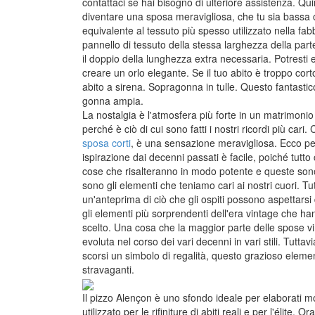
contattaci se hai bisogno di ulteriore assistenza. Qu
diventare una sposa meravigliosa, che tu sia bassa o
equivalente al tessuto più spesso utilizzato nella fa
pannello di tessuto della stessa larghezza della parte
il doppio della lunghezza extra necessaria. Potresti e
creare un orlo elegante. Se il tuo abito è troppo cort
abito a sirena. Sopragonna in tulle. Questo fantastico 
gonna ampia.
La nostalgia è l'atmosfera più forte in un matrimonio
perché è ciò di cui sono fatti i nostri ricordi più car
sposa corti
, è una sensazione meravigliosa. Ecco per
ispirazione dai decenni passati è facile, poiché tutto
cose che risalteranno in modo potente e queste sono
sono gli elementi che teniamo cari ai nostri cuori. Tu
un'anteprima di ciò che gli ospiti possono aspettars
gli elementi più sorprendenti dell'era vintage che han
scelto. Una cosa che la maggior parte delle spose vint
evoluta nel corso dei vari decenni in vari stili. Tutt
scorsi un simbolo di regalità, questo grazioso element
stravaganti.
Il pizzo Alençon è uno sfondo ideale per elaborati mot
utilizzato per le rifiniture di abiti reali e per l'élite. Or