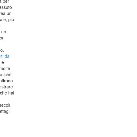
a per
tessuto
Crea un
ale, più
r
n un
con
so,
iti da
e e
 molte
poiché
offrono
ostrare
 che hai
secoli
ttagli