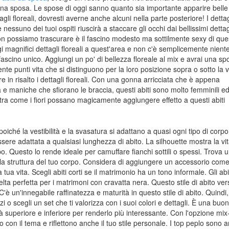
i una sposa. Le spose di oggi sanno quanto sia importante apparire belle
li floreali, dovresti averne anche alcuni nella parte posteriore! I dettag
essuno dei tuoi ospiti riuscirà a staccare gli occhi dai bellissimi dettag
 non possiamo trascurare è il fascino modesto ma sottilmente sexy di que
gi magnifici dettagli floreali a quest'area e non c'è semplicemente nient
ascino unico. Aggiungi un po' di bellezza floreale al mix e avrai una s
 punti vita che si distinguono per la loro posizione sopra o sotto la v
e in risalto i dettagli floreali. Con una gonna arricciata che è appena
 e maniche che sfiorano le braccia, questi abiti sono molto femminili ed
ra come i fiori possano magicamente aggiungere effetto a questi abiti
iché la vestibilità e la svasatura si adattano a quasi ogni tipo di corpo
ere adattata a qualsiasi lunghezza di abito. La silhouette mostra la vi
. Questo lo rende ideale per camuffare fianchi sottili o spessi. Trova u
a la struttura del tuo corpo. Considera di aggiungere un accessorio com
a tua vita. Scegli abiti corti se il matrimonio ha un tono informale. Gli abi
celta perfetta per i matrimoni con cravatta nera. Questo stile di abito ver
'è un'innegabile raffinatezza e maturità in questo stile di abito. Quindi,
 o scegli un set che ti valorizza con i suoi colori e dettagli. È una buo
à superiore e inferiore per renderlo più interessante. Con l'opzione mix
 con il tema e riflettono anche il tuo stile personale. I top peplo sono 