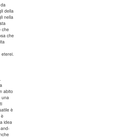
 da
li della
li nella
sta
e che
posa che
ita
 eterei.
.
ta
n abito
e una
ti
satile è
 è
na idea
-and-
anche