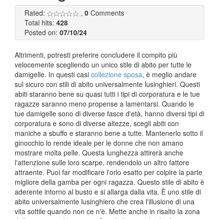
Rated:
,
0
Comments
Total hits:
428
Posted on:
07/10/24
Altrimenti, potresti preferire concludere il compito più
velocemente scegliendo un unico stile di abito per tutte le
damigelle. In questi casi
collezione sposa
, è meglio andare
sul sicuro con stili di abito universalmente lusinghieri. Questi
abiti staranno bene su quasi tutti i tipi di corporatura e le tue
ragazze saranno meno propense a lamentarsi. Quando le
tue damigelle sono di diverse fasce d'età, hanno diversi tipi di
corporatura e sono di diverse altezze, scegli abiti con
maniche a sbuffo e staranno bene a tutte. Mantenerlo sotto il
ginocchio lo rende ideale per le donne che non amano
mostrare molta pelle. Questa lunghezza attirerà anche
l'attenzione sulle loro scarpe, rendendolo un altro fattore
attraente. Puoi far modificare l'orlo esatto per colpire la parte
migliore della gamba per ogni ragazza. Questo stile di abito è
aderente intorno al busto e si allarga dalla vita. È uno stile di
abito universalmente lusinghiero che crea l'illusione di una
vita sottile quando non ce n'è. Mette anche in risalto la zona