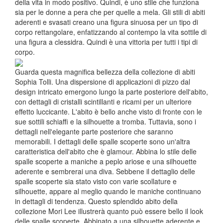
della vita in modo positivo. Quindi, è uno stile che funziona
sia per le donne a pera che per quelle a mela. Gli stili di abiti
aderenti e svasati creano una figura sinuosa per un tipo di
corpo rettangolare, enfatizzando al contempo la vita sottile di
una figura a clessidra. Quindi è una vittoria per tutti i tipi di
corpo.
Guarda questa magnifica bellezza della collezione di abiti
Sophia Tolli. Una dispersione di applicazioni di pizzo dal
design intricato emergono lungo la parte posteriore dell'abito,
con dettagli di cristalli scintillanti e ricami per un ulteriore
effetto luccicante. L'abito è bello anche visto di fronte con le
sue sottili schiaffi e la silhouette a tromba. Tuttavia, sono i
dettagli nell'elegante parte posteriore che saranno
memorabili. I dettagli delle spalle scoperte sono un'altra
caratteristica dell'abito che è glamour. Abbina lo stile delle
spalle scoperte a maniche a peplo ariose e una silhouette
aderente e sembrerai una diva. Sebbene il dettaglio delle
spalle scoperte sia stato visto con varie scollature e
silhouette, appare al meglio quando le maniche continuano
in dettagli di tendenza. Questo splendido abito della
collezione Mori Lee illustrerà quanto può essere bello il look
delle spalle scoperte. Abbinato a una silhouette aderente e