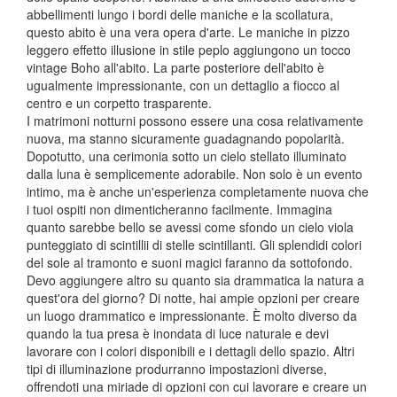
abbellimenti lungo i bordi delle maniche e la scollatura,
questo abito è una vera opera d'arte. Le maniche in pizzo
leggero effetto illusione in stile peplo aggiungono un tocco
vintage Boho all'abito. La parte posteriore dell'abito è
ugualmente impressionante, con un dettaglio a fiocco al
centro e un corpetto trasparente.
I matrimoni notturni possono essere una cosa relativamente
nuova, ma stanno sicuramente guadagnando popolarità.
Dopotutto, una cerimonia sotto un cielo stellato illuminato
dalla luna è semplicemente adorabile. Non solo è un evento
intimo, ma è anche un'esperienza completamente nuova che
i tuoi ospiti non dimenticheranno facilmente. Immagina
quanto sarebbe bello se avessi come sfondo un cielo viola
punteggiato di scintillii di stelle scintillanti. Gli splendidi colori
del sole al tramonto e suoni magici faranno da sottofondo.
Devo aggiungere altro su quanto sia drammatica la natura a
quest'ora del giorno? Di notte, hai ampie opzioni per creare
un luogo drammatico e impressionante. È molto diverso da
quando la tua presa è inondata di luce naturale e devi
lavorare con i colori disponibili e i dettagli dello spazio. Altri
tipi di illuminazione produrranno impostazioni diverse,
offrendoti una miriade di opzioni con cui lavorare e creare un