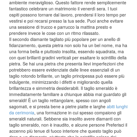
ambiente meraviglioso. Questo fattore rende semplicemente
fantastico celebrare un matrimonio il venerdì sera. I tuoi
ospiti possono tornare dal lavoro, prendersi il loro tempo per
vestirsi e poi recarsi presso la tua sede. Puoi anche evitare
una sessione di trucco e parrucco la mattina presto e
prendere invece le cose con un ritmo rilassato.
Il secondo diamante tagliato più popolare per un anello di
fidanzamento, questa pietra non solo ha un bel nome, ma ha
una forma bella e piuttosto insolita, essendo squadrata, ma
con quei brillanti gradini verticali per esaltare lo scintillio della
pietra. Se hai una pietra che presenta lievi imperfezioni che
potrebbero essere evidenziate dalle linee essenziali di un
taglio rotondo brillante, un taglio principessa può essere più
indulgente, minimizzando i difetti e migliorando quella
brillantezza e simmetria desiderabili. Il taglio smeraldo è
immediatamente familiare a chiunque abbia mai guardato gli
smeraldi! È un taglio rettangolare, spesso con angoli
sagomati, e si presta bene a pietre piatte e larghe
abiti lunghi
da cerimonia
, una formazione in cui spesso compaiono gli
smeraldi naturali. Sebbene sia insolito avere diamanti con
taglio smeraldo, non è inaudito, e alcune persone Preferisci il
accenno più tenue di fuoco interiore che questo taglio può