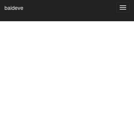
baideve
Toggl
navig