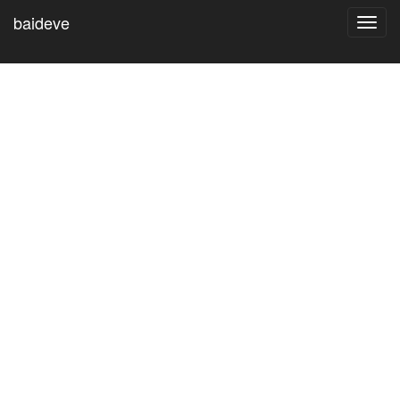
baideve
Toggl
navig