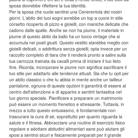
sposa dovrebbe riflettere la tua identità.
Per la sposa che vuole sentirsi una Cenerentola dei nostri
giorni. L'abito dei tuoi sogni avrebbe un top a cuore in stile
corsetto ricoperto di pizzo e gioielli, con maniche delicate che
cadono dalle spalle. Anche se non ha piume, il materiale in
piume di questo abito da ballo ha un tocco vintage che si
accumula nei posti giusti. Questo vestito starebbe meglio con
gioielli delicati, o addirittura senza gioielli; opta invece per un
raccolto completo di tiara che ti renderà pronto a salire sulla
tua carrozza trainata da cavalli prima di iniziare il tuo lieto
fine. Ricorda, incorporare le piume non significa sacrificare il
tuo stile per adattarlo alle tendenze attuali. Sia che tu opti per
un abito classico o che tu abbia in mente anche un tailleur
pantalone, ognuna di queste opzioni ti garantirà di essere al
centro dell'attenzione e di apparire e sentirti fantastica nel
tuo giorno speciale. Pianificare e preparare un matrimonio
può essere un momento frenetico e stressante. Tuttavia, in
mezzo a tutto questo entusiasmo, è fondamentale non
trascurare la cura di sé, soprattutto per quanto riguarda la
salute e il fitness. Abbracciare una routine di esercizio fisico
regolare e adottare abitudini alimentari sane può aiutare gli
sposi a sentirsi sicuri e fisicamente preparati per il grande