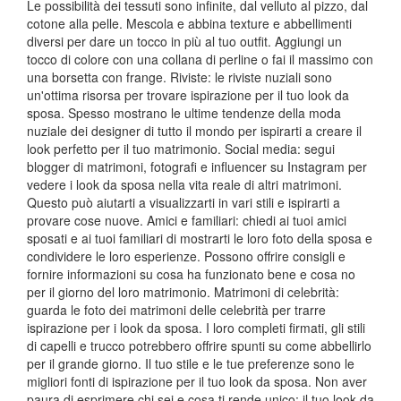
Le possibilità dei tessuti sono infinite, dal velluto al pizzo, dal
cotone alla pelle. Mescola e abbina texture e abbellimenti
diversi per dare un tocco in più al tuo outfit. Aggiungi un
tocco di colore con una collana di perline o fai il massimo con
una borsetta con frange. Riviste: le riviste nuziali sono
un'ottima risorsa per trovare ispirazione per il tuo look da
sposa. Spesso mostrano le ultime tendenze della moda
nuziale dei designer di tutto il mondo per ispirarti a creare il
look perfetto per il tuo matrimonio. Social media: segui
blogger di matrimoni, fotografi e influencer su Instagram per
vedere i look da sposa nella vita reale di altri matrimoni.
Questo può aiutarti a visualizzarti in vari stili e ispirarti a
provare cose nuove. Amici e familiari: chiedi ai tuoi amici
sposati e ai tuoi familiari di mostrarti le loro foto della sposa e
condividere le loro esperienze. Possono offrire consigli e
fornire informazioni su cosa ha funzionato bene e cosa no
per il giorno del loro matrimonio. Matrimoni di celebrità:
guarda le foto dei matrimoni delle celebrità per trarre
ispirazione per i look da sposa. I loro completi firmati, gli stili
di capelli e trucco potrebbero offrire spunti su come abbellirlo
per il grande giorno. Il tuo stile e le tue preferenze sono le
migliori fonti di ispirazione per il tuo look da sposa. Non aver
paura di esprimere chi sei e cosa ti rende unico; il tuo look da