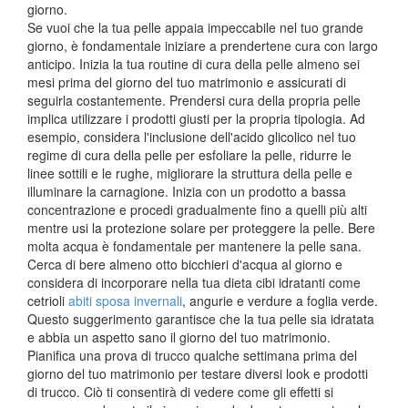
giorno.
Se vuoi che la tua pelle appaia impeccabile nel tuo grande
giorno, è fondamentale iniziare a prendertene cura con largo
anticipo. Inizia la tua routine di cura della pelle almeno sei
mesi prima del giorno del tuo matrimonio e assicurati di
seguirla costantemente. Prendersi cura della propria pelle
implica utilizzare i prodotti giusti per la propria tipologia. Ad
esempio, considera l'inclusione dell'acido glicolico nel tuo
regime di cura della pelle per esfoliare la pelle, ridurre le
linee sottili e le rughe, migliorare la struttura della pelle e
illuminare la carnagione. Inizia con un prodotto a bassa
concentrazione e procedi gradualmente fino a quelli più alti
mentre usi la protezione solare per proteggere la pelle. Bere
molta acqua è fondamentale per mantenere la pelle sana.
Cerca di bere almeno otto bicchieri d'acqua al giorno e
considera di incorporare nella tua dieta cibi idratanti come
cetrioli
abiti sposa invernali
, angurie e verdure a foglia verde.
Questo suggerimento garantisce che la tua pelle sia idratata
e abbia un aspetto sano il giorno del tuo matrimonio.
Pianifica una prova di trucco qualche settimana prima del
giorno del tuo matrimonio per testare diversi look e prodotti
di trucco. Ciò ti consentirà di vedere come gli effetti si