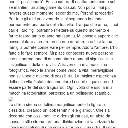
non ti “posizionerò”. Posso catturarti esattamente come sei
se mantieni un atteggiamento casual. Non potrai mai più
rivivere questo momento, secondo me. Perché sprecarlo?
Per te e gli altri puoi vederlo, stai segnando in modo
permanente una parte della tua vita. Tra qualche anno, i tuoi
cari e i tuoi figli potranno riflettere su questo momento e
farne tesoro tanto quanto hai fatto tu. Mi consola sapere che
posso aiutare a creare un ricordo duraturo che tu e la tua
famiglia potrete conservare per sempre. Adoro l'amore. L'ho
fatto e lo farò sempre. Mi piace conoscere nuove persone
che mi permettono di documentare momenti significativi e
insignificanti della loro vita. Attraverso la mia macchina
fotografica, vedo le anime come vedo la vita: meravigliose,
non sviluppate e piene di possibilità. La migliore esperienza
della mia vita è stata documentare i ricordi di qualcuno ed
essere parte del suo traguardo. Ogni volta che uso la mia
macchina fotografica, partecipo a un bellissimo scambio.
Lo stile a sirena sottolinea magnificamente la figura a
clessidra, creando un look femminile e glamour. Che sia
decorato con pizzi, perline o dettagli intricati, un abito da
sposa in stile sirena farà una dichiarazione e valorizzerà la
figura mozzafiato di una sposa a forma di clessidra. Il corpo