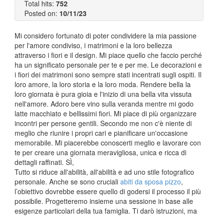
Total hits:
752
Posted on:
10/11/23
Mi considero fortunato di poter condividere la mia passione
per l'amore condiviso, i matrimoni e la loro bellezza
attraverso i fiori e il design. Mi piace quello che faccio perché
ha un significato personale per te e per me. Le decorazioni e
i fiori dei matrimoni sono sempre stati incentrati sugli ospiti. Il
loro amore, la loro storia e la loro moda. Rendere bella la
loro giornata è pura gioia e l'inizio di una bella vita vissuta
nell'amore. Adoro bere vino sulla veranda mentre mi godo
latte macchiato e bellissimi fiori. Mi piace di più organizzare
incontri per persone gentili. Secondo me non c'è niente di
meglio che riunire i propri cari e pianificare un'occasione
memorabile. Mi piacerebbe conoscerti meglio e lavorare con
te per creare una giornata meravigliosa, unica e ricca di
dettagli raffinati. SÌ,
Tutto si riduce all'abilità, all'abilità e ad uno stile fotografico
personale. Anche se sono cruciali
abiti da sposa pizzo
,
l’obiettivo dovrebbe essere quello di godersi il processo il più
possibile. Progetteremo insieme una sessione in base alle
esigenze particolari della tua famiglia. Ti darò istruzioni, ma