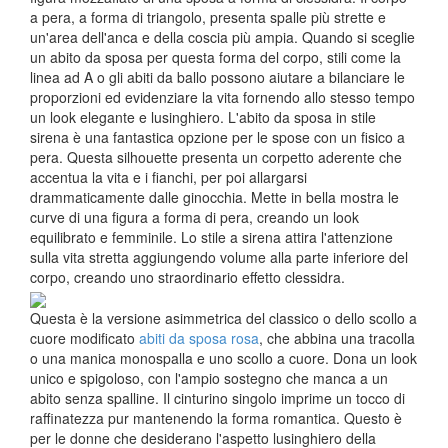
a pera, a forma di triangolo, presenta spalle più strette e
un'area dell'anca e della coscia più ampia. Quando si sceglie
un abito da sposa per questa forma del corpo, stili come la
linea ad A o gli abiti da ballo possono aiutare a bilanciare le
proporzioni ed evidenziare la vita fornendo allo stesso tempo
un look elegante e lusinghiero. L'abito da sposa in stile
sirena è una fantastica opzione per le spose con un fisico a
pera. Questa silhouette presenta un corpetto aderente che
accentua la vita e i fianchi, per poi allargarsi
drammaticamente dalle ginocchia. Mette in bella mostra le
curve di una figura a forma di pera, creando un look
equilibrato e femminile. Lo stile a sirena attira l'attenzione
sulla vita stretta aggiungendo volume alla parte inferiore del
corpo, creando uno straordinario effetto clessidra.
Questa è la versione asimmetrica del classico o dello scollo a
cuore modificato
abiti da sposa rosa
, che abbina una tracolla
o una manica monospalla e uno scollo a cuore. Dona un look
unico e spigoloso, con l'ampio sostegno che manca a un
abito senza spalline. Il cinturino singolo imprime un tocco di
raffinatezza pur mantenendo la forma romantica. Questo è
per le donne che desiderano l'aspetto lusinghiero della