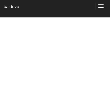
baideve
Toggl
navig