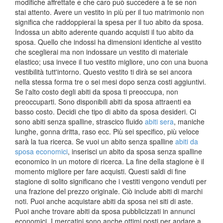
modifiche affrettate e che caro può succedere a te se non
stai attento. Avere un vestito in più per il tuo matrimonio non
significa che raddoppierai la spesa per il tuo abito da sposa.
Indossa un abito aderente quando acquisti il tuo abito da
sposa. Quello che indossi ha dimensioni identiche al vestito
che sceglierai ma non indossare un vestito di materiale
elastico; usa invece il tuo vestito migliore, uno con una buona
vestibilità tutt'intorno. Questo vestito ti dirà se sei ancora
nella stessa forma tre o sei mesi dopo senza costi aggiuntivi.
Se l'alto costo degli abiti da sposa ti preoccupa, non
preoccuparti. Sono disponibili abiti da sposa attraenti ea
basso costo. Decidi che tipo di abito da sposa desideri. Ci
sono abiti senza spalline, strascico fluido
abiti sera
, maniche
lunghe, gonna dritta, raso ecc. Più sei specifico, più veloce
sarà la tua ricerca. Se vuoi un abito senza spalline
abiti da
sposa economici
, inserisci un abito da sposa senza spalline
economico in un motore di ricerca. La fine della stagione è il
momento migliore per fare acquisti. Questi saldi di fine
stagione di solito significano che i vestiti vengono venduti per
una frazione del prezzo originale. Ciò include abiti di marchi
noti. Puoi anche acquistare abiti da sposa nei siti di aste.
Puoi anche trovare abiti da sposa pubblicizzati in annunci
economici. I mercatini sono anche ottimi posti per andare a