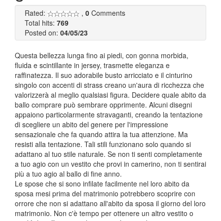
Rated:
,
0
Comments
Total hits:
769
Posted on:
04/05/23
Questa bellezza lunga fino ai piedi, con gonna morbida,
fluida e scintillante in jersey, trasmette eleganza e
raffinatezza. Il suo adorabile busto arricciato e il cinturino
singolo con accenti di strass creano un'aura di ricchezza che
valorizzerà al meglio qualsiasi figura. Decidere quale abito da
ballo comprare può sembrare opprimente. Alcuni disegni
appaiono particolarmente stravaganti, creando la tentazione
di scegliere un abito del genere per l'impressione
sensazionale che fa quando attira la tua attenzione. Ma
resisti alla tentazione. Tali stili funzionano solo quando si
adattano al tuo stile naturale. Se non ti senti completamente
a tuo agio con un vestito che provi in camerino, non ti sentirai
più a tuo agio al ballo di fine anno.
Le spose che si sono infilate facilmente nel loro abito da
sposa mesi prima del matrimonio potrebbero scoprire con
orrore che non si adattano all'abito da sposa il giorno del loro
matrimonio. Non c'è tempo per ottenere un altro vestito o