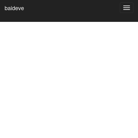
baideve
Toggl
navig