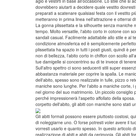
agio e vestirti in base all'occasione. Lo stile che si ad
dovrebbero aiutarti a decidere quale vestito dovrest
preparati a scatenare qualsiasi festa con il vestito p
metteranno in prima linea nell'attrazione e otterrai
La gonna plissettata e la silhouette senza maniche
tempo. Molto versatile, l'abito corto in cotone con 
sandali casual. Facilmente adattabile allo stile e al
condizione atmosferica ed è semplicemente perfetto 
plissettata ha spazio in tutti i posti giusti, quindi è
non di bellezza, l'abito corto in chiffon con scollo a
tue damigelle si concentrino su di te invece di tenere 
Sull'altro spettro ci sono seducenti stili super essenz
abbastanza materiale per coprire la spalla. Le mani
dell'abito, spesso sono realizzate in tulle, pizzo o
maniche sono lunghe. Per l'abito a maniche corte, i 
nel giorno del suo matrimonio. Un piccolo consiglio 
perché impressionerà l'aspetto affollato della spos
corpetto dell'abito, gli abiti con maniche sono stati u
Gli abiti formali possono essere piuttosto costosi, qu
di noleggiarne uno. O forse potresti voler avere il t
vorresti usarlo e quanto spesso. In questo articolo di
realizzazione di abiti e abiti da cerimonia. Gli abit