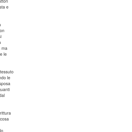
ttori
sta e
a
con
i
a
za ma
e le
 tessuto
ndo le
 sposa
guanti
dal
rittura
 cosa
lo