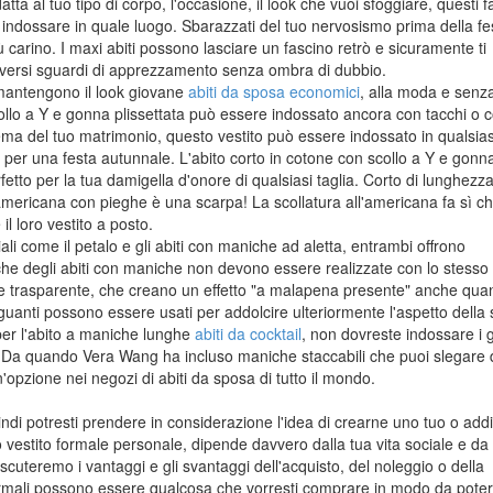
atta al tuo tipo di corpo, l'occasione, il look che vuoi sfoggiare, questi fa
i indossare in quale luogo. Sbarazzati del tuo nervosismo prima della fe
iù carino. I maxi abiti possono lasciare un fascino retrò e sicuramente ti
 diversi sguardi di apprezzamento senza ombra di dubbio.
 mantengono il look giovane
abiti da sposa economici
, alla moda e senz
scollo a Y e gonna plissettata può essere indossato ancora con tacchi o 
 tema del tuo matrimonio, questo vestito può essere indossato in qualsias
per una festa autunnale. L'abito corto in cotone con scollo a Y e gonn
 perfetto per la tua damigella d'onore di qualsiasi taglia. Corto di lunghez
ll'americana con pieghe è una scarpa! La scollatura all'americana fa sì ch
il loro vestito a posto.
iali come il petalo e gli abiti con maniche ad aletta, entrambi offrono
che degli abiti con maniche non devono essere realizzate con lo stesso
 rete trasparente, che creano un effetto "a malapena presente" anche qua
guanti possono essere usati per addolcire ulteriormente l'aspetto della
per l'abito a maniche lunghe
abiti da cocktail
, non dovreste indossare i 
a. Da quando Vera Wang ha incluso maniche staccabili che puoi slegare 
n'opzione nei negozi di abiti da sposa di tutto il mondo.
indi potresti prendere in considerazione l'idea di crearne uno tuo o addi
uo vestito formale personale, dipende davvero dalla tua vita sociale e da
scuteremo i vantaggi e gli svantaggi dell'acquisto, del noleggio o della
i formali possono essere qualcosa che vorresti comprare in modo da poter