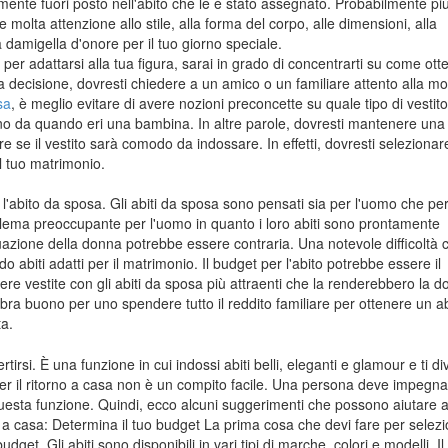
ente fuori posto nell'abito che le è stato assegnato. Probabilmente più
molta attenzione allo stile, alla forma del corpo, alle dimensioni, alla
a damigella d'onore per il tuo giorno speciale.
per adattarsi alla tua figura, sarai in grado di concentrarti su come ott
a decisione, dovresti chiedere a un amico o un familiare attento alla mo
sa
, è meglio evitare di avere nozioni preconcette su quale tipo di vestito 
orno da quando eri una bambina. In altre parole, dovresti mantenere un
 se il vestito sarà comodo da indossare. In effetti, dovresti selezionare
il tuo matrimonio.
l'abito da sposa. Gli abiti da sposa sono pensati sia per l'uomo che per
lema preoccupante per l'uomo in quanto i loro abiti sono prontamente
uazione della donna potrebbe essere contraria. Una notevole difficoltà c
 abiti adatti per il matrimonio. Il budget per l'abito potrebbe essere il
e vestite con gli abiti da sposa più attraenti che la renderebbero la 
bra buono per uno spendere tutto il reddito familiare per ottenere un a
ta.
irsi. È una funzione in cui indossi abiti belli, eleganti e glamour e ti div
i per il ritorno a casa non è un compito facile. Una persona deve impegna
questa funzione. Quindi, ecco alcuni suggerimenti che possono aiutare 
no a casa: Determina il tuo budget La prima cosa che devi fare per selez
 budget. Gli abiti sono disponibili in vari tipi di marche, colori e modelli. Il