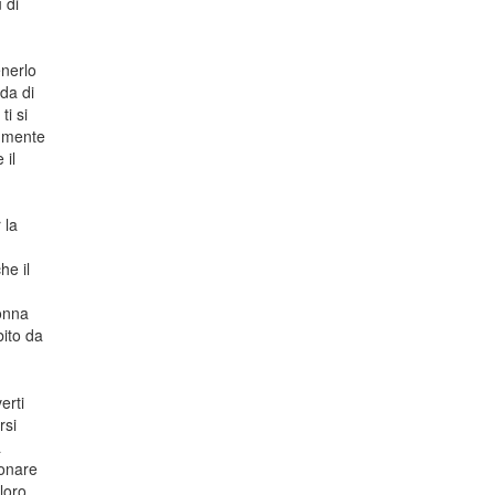
 di
enerlo
da di
ti si
a mente
 il
 la
he il
donna
bito da
erti
rsi
a
ionare
 loro