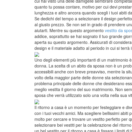
cui hai visto una delle damigelle sembrare completam
quanto tu possa contare, motivo per cui devi prestare 
lunghezza e altro ancora quando scegli i tuoi abiti d
Se dedichi del tempo a selezionare il design perfetto 
al giusto prezzo. Se non sei in grado di prendere un
aiutarti. Mentre su questo argomento
vestito da spo
addice, soprattutto se hai sognato il tuo grande gi
aperta su questo argomento. Assicurati di considerare
design e il materiale adatto al periodo in cui si terrà 
Uno degli elementi più importanti di un matrimonio è 
donna. La scelta di un abito da sposa non è un prob
accessibili anche con breve preavviso, mentre la sit
volto della maggior parte delle donne sta selezionando
problema principale delle donne che desiderano esser
meglio vestita il giorno del suo matrimonio. Non sem
sposa che verrà utilizzato solo una volta nella sua vi
Il ritorno a casa è un momento per festeggiare e divert
con i tuoi vecchi amici. Ma scegliere bellissimi abit
molto per cercare e trovare un vestito perfetto per 
selezionare bei vestiti per la celebrazione del ritor
un bel vestito per il ritorno a casa è fissare i limiti di