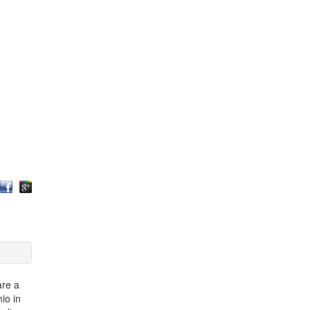
are a
io in