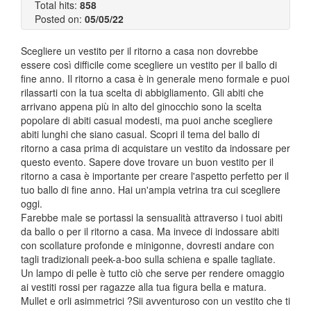
Total hits:
858
Posted on:
05/05/22
Scegliere un vestito per il ritorno a casa non dovrebbe
essere così difficile come scegliere un vestito per il ballo di
fine anno. Il ritorno a casa è in generale meno formale e puoi
rilassarti con la tua scelta di abbigliamento. Gli abiti che
arrivano appena più in alto del ginocchio sono la scelta
popolare di abiti casual modesti, ma puoi anche scegliere
abiti lunghi che siano casual. Scopri il tema del ballo di
ritorno a casa prima di acquistare un vestito da indossare per
questo evento. Sapere dove trovare un buon vestito per il
ritorno a casa è importante per creare l'aspetto perfetto per il
tuo ballo di fine anno. Hai un'ampia vetrina tra cui scegliere
oggi.
Farebbe male se portassi la sensualità attraverso i tuoi abiti
da ballo o per il ritorno a casa. Ma invece di indossare abiti
con scollature profonde e minigonne, dovresti andare con
tagli tradizionali peek-a-boo sulla schiena e spalle tagliate.
Un lampo di pelle è tutto ciò che serve per rendere omaggio
ai vestiti rossi per ragazze alla tua figura bella e matura.
Mullet e orli asimmetrici ?Sii avventuroso con un vestito che ti