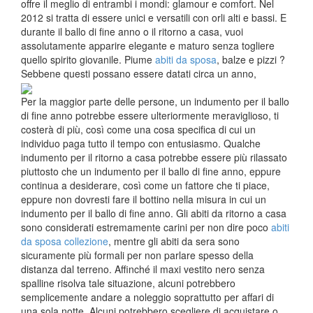
offre il meglio di entrambi i mondi: glamour e comfort. Nel
2012 si tratta di essere unici e versatili con orli alti e bassi. E
durante il ballo di fine anno o il ritorno a casa, vuoi
assolutamente apparire elegante e maturo senza togliere
quello spirito giovanile. Piume
abiti da sposa
, balze e pizzi ?
Sebbene questi possano essere datati circa un anno,
Per la maggior parte delle persone, un indumento per il ballo
di fine anno potrebbe essere ulteriormente meraviglioso, ti
costerà di più, così come una cosa specifica di cui un
individuo paga tutto il tempo con entusiasmo. Qualche
indumento per il ritorno a casa potrebbe essere più rilassato
piuttosto che un indumento per il ballo di fine anno, eppure
continua a desiderare, così come un fattore che ti piace,
eppure non dovresti fare il bottino nella misura in cui un
indumento per il ballo di fine anno. Gli abiti da ritorno a casa
sono considerati estremamente carini per non dire poco
abiti
da sposa collezione
, mentre gli abiti da sera sono
sicuramente più formali per non parlare spesso della
distanza dal terreno. Affinché il maxi vestito nero senza
spalline risolva tale situazione, alcuni potrebbero
semplicemente andare a noleggio soprattutto per affari di
una sola notte. Alcuni potrebbero scegliere di acquistare o