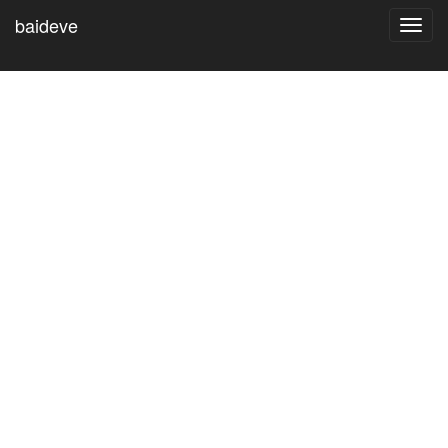
baideve
Toggl
navig