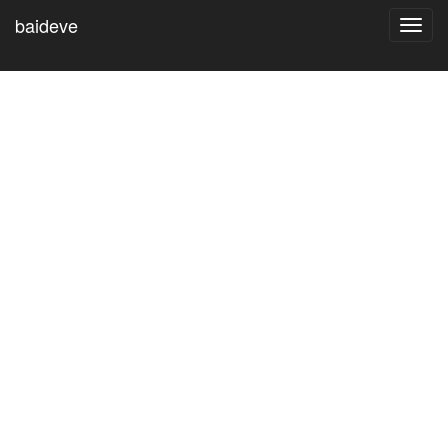
baideve
Toggl
navig