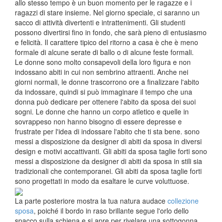
allo stesso tempo è un buon momento per le ragazze e i
ragazzi di stare insieme. Nel giorno speciale, ci saranno un
sacco di attività divertenti e intrattenimenti. Gli studenti
possono divertirsi fino in fondo, che sarà pieno di entusiasmo
e felicità. Il carattere tipico del ritorno a casa è che è meno
formale di alcune serate di ballo o di alcune feste formali.
Le donne sono molto consapevoli della loro figura e non
indossano abiti in cui non sembrino attraenti. Anche nei
giorni normali, le donne trascorrono ore a finalizzare l'abito
da indossare, quindi si può immaginare il tempo che una
donna può dedicare per ottenere l'abito da sposa dei suoi
sogni. Le donne che hanno un corpo atletico e quelle in
sovrappeso non hanno bisogno di essere depresse e
frustrate per l'idea di indossare l'abito che ti sta bene. sono
messi a disposizione da designer di abiti da sposa in diversi
design e motivi accattivanti. Gli abiti da sposa taglie forti sono
messi a disposizione da designer di abiti da sposa in stili sia
tradizionali che contemporanei. Gli abiti da sposa taglie forti
sono progettati in modo da esaltare le curve voluttuose.
La parte posteriore mostra la tua natura audace
collezione
sposa
, poiché il bordo in raso brillante segue l'orlo dello
spacco sulla schiena e si apre per rivelare una sottogonna